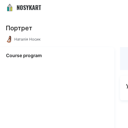
NOSYKART
Портрет
Наталія Носик
Course program