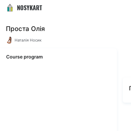
NOSYKART
Проста Олія
Наталія Носик
Course program