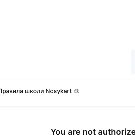
Previous lesson
Правила школи Nosykart 🎨
You are not authorize