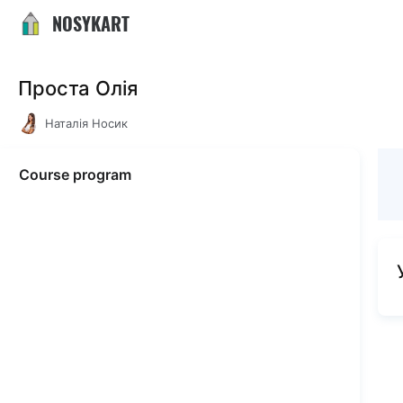
NOSYKART
Проста Олія
Наталія Носик
Course program